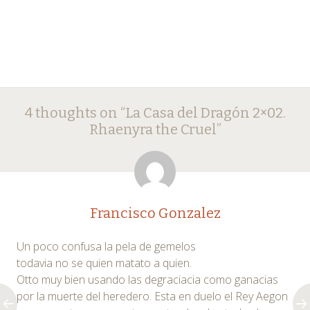
Post
←
→
4 thoughts on “
La Casa del Dragón 2×02.
navigation
Rhaenyra the Cruel
”
Francisco Gonzalez
Un poco confusa la pela de gemelos
todavia no se quien matato a quien.
Otto muy bien usando las degraciacia como ganacias
por la muerte del heredero. Esta en duelo el Rey Aegon