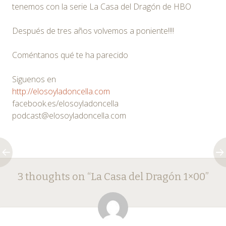
tenemos con la serie La Casa del Dragón de HBO
Después de tres años volvemos a poniente!!!!
Coméntanos qué te ha parecido
Siguenos en
http://elosoyladoncella.com
facebook.es/elosoyladoncella
podcast@elosoyladoncella.com
Post
←
→
3 thoughts on “
La Casa del Dragón 1×00
”
navigation