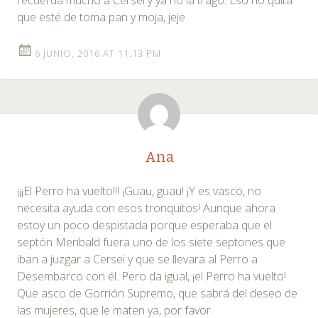
recuerda mucho a Cersei y ya no la trago. Eso no quita
que esté de toma pan y moja, jeje
6 JUNIO, 2016 AT 11:13 PM
Ana
¡¡¡El Perro ha vuelto!!! ¡Guau, guau! ¡Y es vasco, no
necesita ayuda con esos tronquitos! Aunque ahora
estoy un poco despistada porque esperaba que el
septón Meribald fuera uno de los siete septones que
iban a juzgar a Cersei y que se llevara al Perro a
Desembarco con él. Pero da igual, ¡el Perro ha vuelto!
Que asco de Gorrión Supremo, que sabrá del deseo de
las mujeres, que le maten ya, por favor.