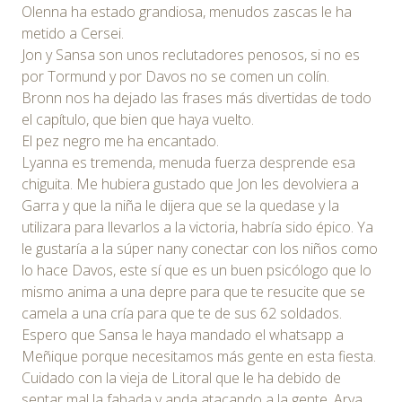
Olenna ha estado grandiosa, menudos zascas le ha
metido a Cersei.
Jon y Sansa son unos reclutadores penosos, si no es
por Tormund y por Davos no se comen un colín.
Bronn nos ha dejado las frases más divertidas de todo
el capítulo, que bien que haya vuelto.
El pez negro me ha encantado.
Lyanna es tremenda, menuda fuerza desprende esa
chiguita. Me hubiera gustado que Jon les devolviera a
Garra y que la niña le dijera que se la quedase y la
utilizara para llevarlos a la victoria, habría sido épico. Ya
le gustaría a la súper nany conectar con los niños como
lo hace Davos, este sí que es un buen psicólogo que lo
mismo anima a una depre para que te resucite que se
camela a una cría para que te de sus 62 soldados.
Espero que Sansa le haya mandado el whatsapp a
Meñique porque necesitamos más gente en esta fiesta.
Cuidado con la vieja de Litoral que le ha debido de
sentar mal la fabada y anda atacando a la gente. Arya,